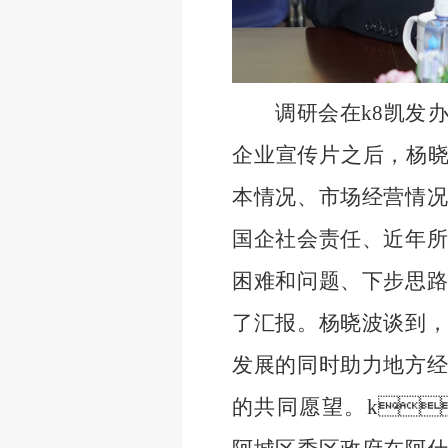
调研会在k8凯发
企业宣传片之后，杨晓
本情况、市场经营情
国企社会责任、近年
困难和问题
、
下步思
了汇报
。杨晓波谈到
发展的同时助力地方
的共同愿望。k