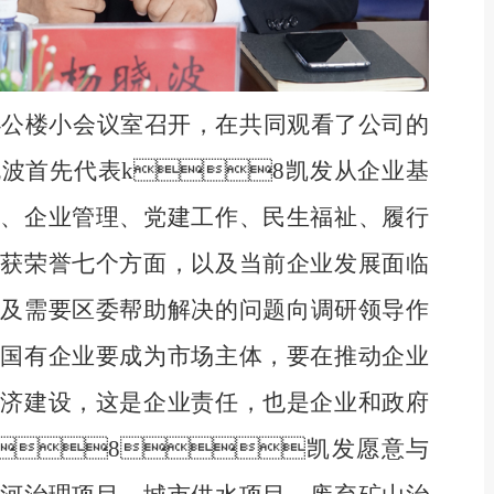
办公楼小会议室召开，在共同观看了公司的
波首先代表k8凯发从企业基
况、企业管理、党建工作、民生福祉、履行
所获荣誉七个方面，以及
当前企业发展
面临
路及需要区委帮助解决的问题
向调研领导作
，
国有企业要成为市场主体，要在推动企业
经济建设，这是企业责任，也是企业和政府
8凯发愿意与