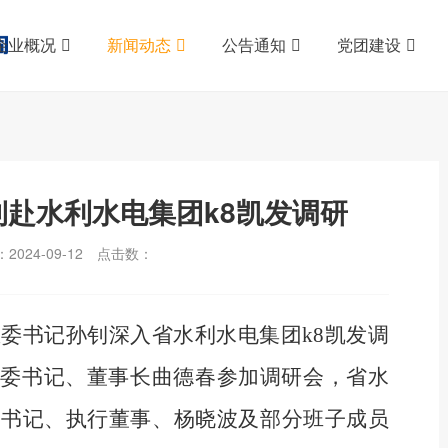
企业概况
新闻动态
公告通知
党团建设
赴水利水电集团k8凯发调研
024-09-12
点击数：
城区委书记孙钊深入省水利水电集团k8凯发调
党委书记、董事长曲德春参加调研会，省水
委书记、执行董事、杨晓波及部分班子成员