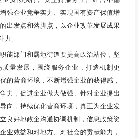
、增强企业竞争实力、实现国有资产保值增
作的出发点和落脚点，以企业改革发展成果
斗力。
职能部门和属地街道要提高政治站位，坚
高质量发展，围绕服务企业，打造机制更
服务更优的营商环境，不断增强企业的获得感，
竞争力，促进企业做大做强。针对企业提出
为导向，持续优化营商环境，真正为企业发
建立良好地政企沟通协调机制，信息政策资
强企业效益和对地方、对社会的贡献能力，