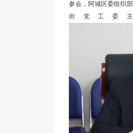
参会，阿城区委组织
街党工委