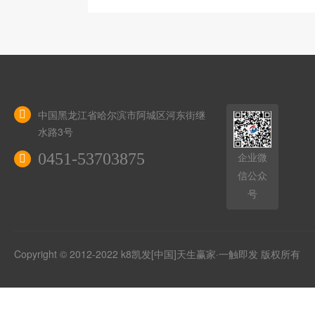
中国黑龙江省哈尔滨市阿城区河东街继
水路3号
0451-53703875
企业微
信公众
号
Copyright © 2012-2022 k8凯发[中国]天生赢家·一触即发 版权所有